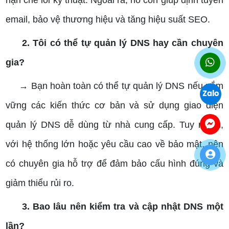
hạn chế lỗi kỹ thuật. Ngoài ra, nó còn giúp định tuyến
email, bảo vệ thương hiệu và tăng hiệu suất SEO.
2. Tôi có thể tự quản lý DNS hay cần chuyên
gia?
→ Bạn hoàn toàn có thể tự quản lý DNS nếu nắm
Zalo
vững các kiến thức cơ bản và sử dụng giao diện
quản lý DNS dễ dùng từ nhà cung cấp. Tuy nhiên,
với hệ thống lớn hoặc yêu cầu cao về bảo mật, nên
có chuyên gia hỗ trợ để đảm bảo cấu hình đúng và
giảm thiểu rủi ro.
3. Bao lâu nên kiểm tra và cập nhật DNS một
lần?