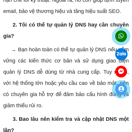
hạn chế lỗi kỹ thuật. Ngoài ra, nó còn giúp định tuyến
email, bảo vệ thương hiệu và tăng hiệu suất SEO.
2. Tôi có thể tự quản lý DNS hay cần chuyên
gia?
→ Bạn hoàn toàn có thể tự quản lý DNS nếu nắm
Zalo
vững các kiến thức cơ bản và sử dụng giao diện
quản lý DNS dễ dùng từ nhà cung cấp. Tuy nhiên,
với hệ thống lớn hoặc yêu cầu cao về bảo mật, nên
có chuyên gia hỗ trợ để đảm bảo cấu hình đúng và
giảm thiểu rủi ro.
3. Bao lâu nên kiểm tra và cập nhật DNS một
lần?