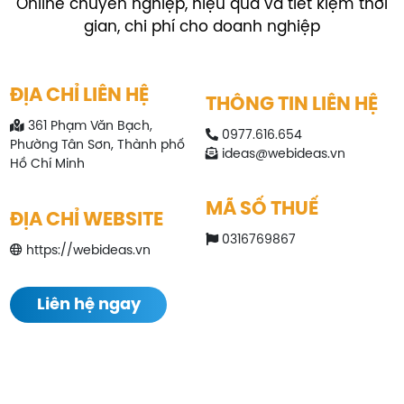
Online chuyên nghiệp, hiệu quả và tiết kiệm thời
gian, chi phí cho doanh nghiệp
ĐỊA CHỈ LIÊN HỆ
THÔNG TIN LIÊN HỆ
361 Phạm Văn Bạch,
0977.616.654
Phường Tân Sơn, Thành phố
ideas@webideas.vn
Hồ Chí Minh
MÃ SỐ THUẾ
ĐỊA CHỈ WEBSITE
0316769867
https://webideas.vn
Liên hệ ngay