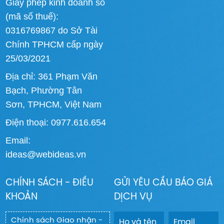
Giấy phép kinh doanh số
(mã số thuế):
0316769867 do Sở Tài
Chính TPHCM cấp ngày
25/03/2021
Địa chỉ: 361 Phạm Văn
Bạch, Phường Tân
Sơn, TPHCM, Việt Nam
Điện thoại: 0977.616.654
Email:
ideas@webideas.vn
CHÍNH SÁCH - ĐIỀU
GỬI YÊU CẦU BÁO GIÁ
KHOẢN
DỊCH VỤ
Chính sách Giao nhận -