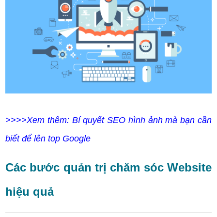
>>>>Xem thêm: Bí quyết SEO hình ảnh mà bạn cần
biết để lên top Google
Các bước quản trị chăm sóc Website
hiệu quả