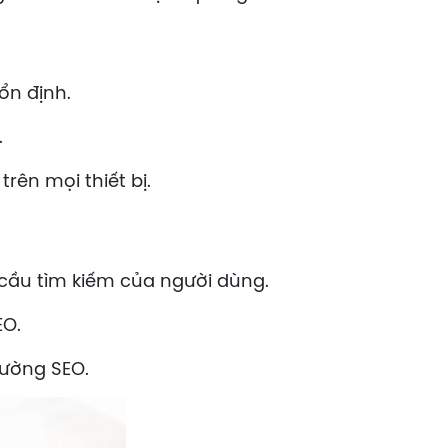
ổn định.
.
rên mọi thiết bị.
cầu tìm kiếm của người dùng.
EO.
cường SEO.