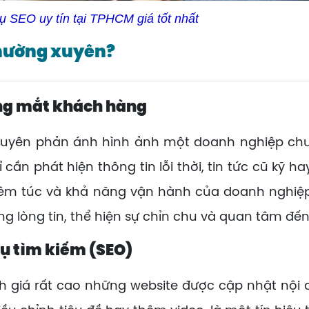
ụ SEO uy tín tại TPHCM giá tốt nhất
thường xuyên?
ong mắt khách hàng
yên phản ánh hình ảnh một doanh nghiệp chuyê
cần phát hiện thông tin lỗi thời, tin tức cũ kỹ 
iêm túc và khả năng vận hành của doanh nghiệp.
g lòng tin, thể hiện sự chỉn chu và quan tâm đế
cụ tìm kiếm (SEO)
giá rất cao những website được cập nhật nội d