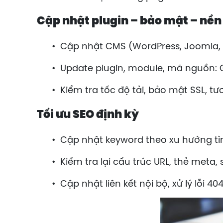
Cập nhật plugin – bảo mật – nề
•
Cập nhật CMS (WordPress, Joomla, v
•
Update plugin, module, mã nguồn: 
•
Kiểm tra tốc độ tải, bảo mật SSL, tư
Tối ưu SEO định kỳ
•
Cập nhật keyword theo xu hướng tì
•
Kiểm tra lại cấu trúc URL, thẻ meta
•
Cập nhật liên kết nội bộ, xử lý lỗi 