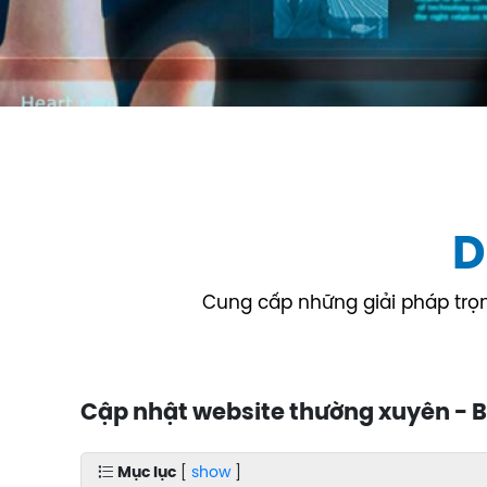
D
Cung cấp những giải pháp trọn 
Cập nhật website thường xuyên - B
Mục lục
[
show
]