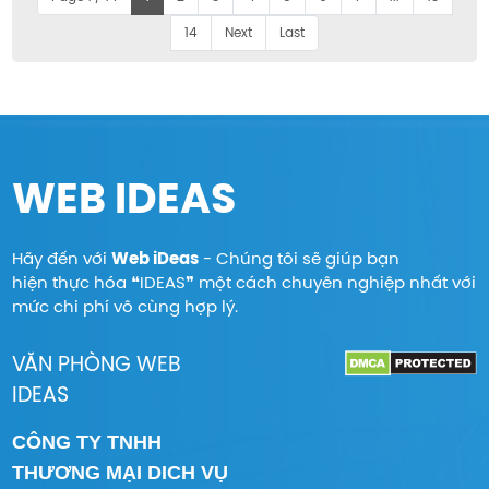
Page 1 / 14
1
2
3
4
5
6
7
...
13
14
Next
Last
WEB IDEAS
Hãy đến với
Web iDeas
- Chúng tôi sẽ giúp bạn
hiện thực hóa ❝IDEAS❞ một cách chuyên nghiệp nhất với
mức chi phí vô cùng hợp lý.
VĂN PHÒNG WEB
IDEAS
CÔNG TY TNHH