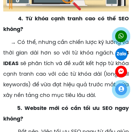
4. Từ khóa cạnh tranh cao có thể SEO
không?
→ Có thể, nhưng cần chiến lược kỹ lưỡng và
thời gian dài hơn so với từ khóa ngách.
WEB
Zalo
IDEAS
sẽ phân tích và đề xuất kết hợp từ khóa
cạnh tranh cao với các từ khóa dài (long-tail
keywords) để vừa đạt hiệu quả trước mắt, vừa
xây nền tảng cho mục tiêu lâu dài.
5. Website mới có cần tối ưu SEO ngay
không?