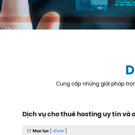
D
Cung cấp những giải pháp trọn 
Dịch vụ cho thuê hosting uy tín và
Mục lục
[
show
]