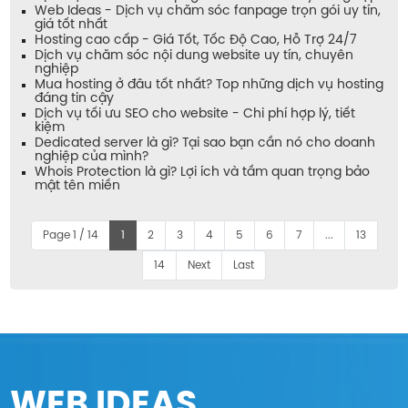
Web Ideas - Dịch vụ chăm sóc fanpage trọn gói uy tín,
giá tốt nhất
Hosting cao cấp - Giá Tốt, Tốc Độ Cao, Hỗ Trợ 24/7
Dịch vụ chăm sóc nội dung website uy tín, chuyên
nghiệp
Mua hosting ở đâu tốt nhất? Top những dịch vụ hosting
đáng tin cậy
Dịch vụ tối ưu SEO cho website - Chi phí hợp lý, tiết
kiệm
Dedicated server là gì? Tại sao bạn cần nó cho doanh
nghiệp của mình?
Whois Protection là gì? Lợi ích và tầm quan trọng bảo
mật tên miền
Page 1 / 14
1
2
3
4
5
6
7
...
13
14
Next
Last
WEB IDEAS