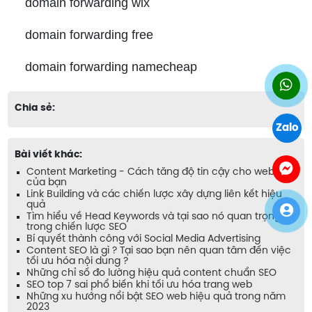
domain forwarding wix
domain forwarding free
domain forwarding namecheap
Chia sẻ:
Zalo
Bài viết khác:
Content Marketing - Cách tăng độ tin cậy cho website
của bạn
Link Building và các chiến lược xây dựng liên kết hiệu
quả
Tìm hiểu về Head Keywords và tại sao nó quan trọng
trong chiến lược SEO
Bí quyết thành công với Social Media Advertising
Content SEO là gì ? Tại sao bạn nên quan tâm đến việc
tối ưu hóa nội dung ?
Những chỉ số đo lường hiệu quả content chuẩn SEO
SEO top 7 sai phổ biến khi tối ưu hóa trang web
Những xu hướng nổi bật SEO web hiệu quả trong năm
2023