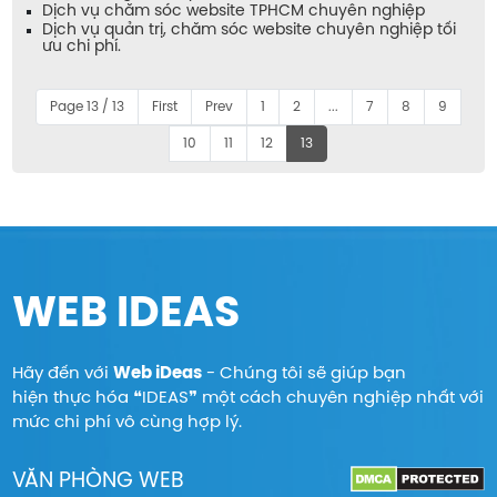
Dịch vụ chăm sóc website TPHCM chuyên nghiệp
Dịch vụ quản trị, chăm sóc website chuyên nghiệp tối
ưu chi phí.
Page 13 / 13
First
Prev
1
2
...
7
8
9
10
11
12
13
WEB IDEAS
Hãy đến với
Web iDeas
- Chúng tôi sẽ giúp bạn
hiện thực hóa ❝IDEAS❞ một cách chuyên nghiệp nhất với
mức chi phí vô cùng hợp lý.
VĂN PHÒNG WEB